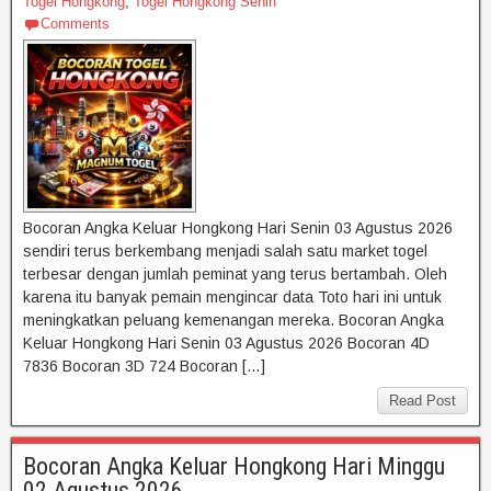
Togel Hongkong
,
Togel Hongkong Senin
Comments
Bocoran Angka Keluar Hongkong Hari Senin 03 Agustus 2026
sendiri terus berkembang menjadi salah satu market togel
terbesar dengan jumlah peminat yang terus bertambah. Oleh
karena itu banyak pemain mengincar data Toto hari ini untuk
meningkatkan peluang kemenangan mereka. Bocoran Angka
Keluar Hongkong Hari Senin 03 Agustus 2026 Bocoran 4D
7836 Bocoran 3D 724 Bocoran […]
Read Post
Bocoran Angka Keluar Hongkong Hari Minggu
02 Agustus 2026