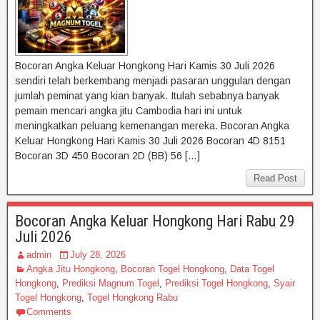
Bocoran Angka Keluar Hongkong Hari Kamis 30 Juli 2026
sendiri telah berkembang menjadi pasaran unggulan dengan
jumlah peminat yang kian banyak. Itulah sebabnya banyak
pemain mencari angka jitu Cambodia hari ini untuk
meningkatkan peluang kemenangan mereka. Bocoran Angka
Keluar Hongkong Hari Kamis 30 Juli 2026 Bocoran 4D 8151
Bocoran 3D 450 Bocoran 2D (BB) 56 […]
Read Post
Bocoran Angka Keluar Hongkong Hari Rabu 29
Juli 2026
admin
July 28, 2026
Angka Jitu Hongkong
,
Bocoran Togel Hongkong
,
Data Togel
Hongkong
,
Prediksi Magnum Togel
,
Prediksi Togel Hongkong
,
Syair
Togel Hongkong
,
Togel Hongkong Rabu
Comments