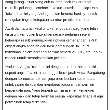
yang jarang keluar yang cukup lama tidak keluar tetapi
memiliki peluang comeback. Dokumentasikan setiap Data
Taiwan hari ini yang Anda gunakan beserta hasilnya untuk
mengukur tingkat ketepatan sumber prediksi tersebut.
Awali dari taruhan kecil untuk mencoba strategi yang telah
disusun, kemudian tingkatkan secara perlahan setelah
beberapa result menunjukkan indikasi kemenangan. sPilih
empat angka andalan dari hasil perhitungan, lalu buat
kombinasi dalam berbagai format seperti 2D, CB, atau colok
macau untuk memaksimalkan peluang.
Padukan Angka Toto hari ini dengan pola bermain sendiri
seperti angka favorit atau tanggal bersejarah Anda. Bergabung
dengan komunitas pemain juga memberikan kesempatan
untuk saling diskusi dan mendapat bocoran dari pemain
berpengalaman. Yang terpenting, manajemen keuangan
dengan baik dan tetap bermain sesuai kapasitas finansial agar
permainan tetap terkendali.