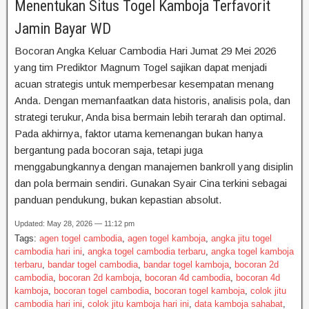
Menentukan Situs Togel Kamboja Terfavorit
Jamin Bayar WD
Bocoran Angka Keluar Cambodia Hari Jumat 29 Mei 2026
yang tim Prediktor Magnum Togel sajikan dapat menjadi
acuan strategis untuk memperbesar kesempatan menang
Anda. Dengan memanfaatkan data historis, analisis pola, dan
strategi terukur, Anda bisa bermain lebih terarah dan optimal.
Pada akhirnya, faktor utama kemenangan bukan hanya
bergantung pada bocoran saja, tetapi juga
menggabungkannya dengan manajemen bankroll yang disiplin
dan pola bermain sendiri. Gunakan Syair Cina terkini sebagai
panduan pendukung, bukan kepastian absolut.
Updated: May 28, 2026 — 11:12 pm
Tags:
agen togel cambodia
,
agen togel kamboja
,
angka jitu togel
cambodia hari ini
,
angka togel cambodia terbaru
,
angka togel kamboja
terbaru
,
bandar togel cambodia
,
bandar togel kamboja
,
bocoran 2d
cambodia
,
bocoran 2d kamboja
,
bocoran 4d cambodia
,
bocoran 4d
kamboja
,
bocoran togel cambodia
,
bocoran togel kamboja
,
colok jitu
cambodia hari ini
,
colok jitu kamboja hari ini
,
data kamboja sahabat
,