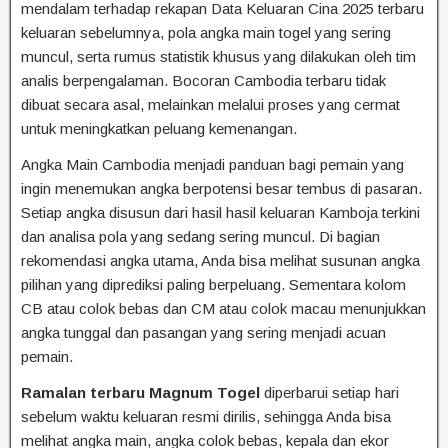
mendalam terhadap rekapan Data Keluaran Cina 2025 terbaru
keluaran sebelumnya, pola angka main togel yang sering
muncul, serta rumus statistik khusus yang dilakukan oleh tim
analis berpengalaman. Bocoran Cambodia terbaru tidak
dibuat secara asal, melainkan melalui proses yang cermat
untuk meningkatkan peluang kemenangan.
Angka Main Cambodia menjadi panduan bagi pemain yang
ingin menemukan angka berpotensi besar tembus di pasaran.
Setiap angka disusun dari hasil hasil keluaran Kamboja terkini
dan analisa pola yang sedang sering muncul. Di bagian
rekomendasi angka utama, Anda bisa melihat susunan angka
pilihan yang diprediksi paling berpeluang. Sementara kolom
CB atau colok bebas dan CM atau colok macau menunjukkan
angka tunggal dan pasangan yang sering menjadi acuan
pemain.
Ramalan terbaru Magnum Togel
diperbarui setiap hari
sebelum waktu keluaran resmi dirilis, sehingga Anda bisa
melihat angka main, angka colok bebas, kepala dan ekor