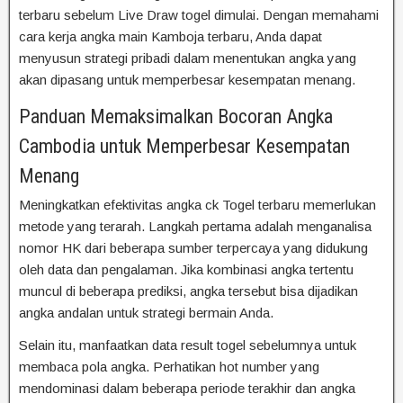
terbaru sebelum Live Draw togel dimulai. Dengan memahami
cara kerja angka main Kamboja terbaru, Anda dapat
menyusun strategi pribadi dalam menentukan angka yang
akan dipasang untuk memperbesar kesempatan menang.
Panduan Memaksimalkan Bocoran Angka
Cambodia untuk Memperbesar Kesempatan
Menang
Meningkatkan efektivitas angka ck Togel terbaru memerlukan
metode yang terarah. Langkah pertama adalah menganalisa
nomor HK dari beberapa sumber terpercaya yang didukung
oleh data dan pengalaman. Jika kombinasi angka tertentu
muncul di beberapa prediksi, angka tersebut bisa dijadikan
angka andalan untuk strategi bermain Anda.
Selain itu, manfaatkan data result togel sebelumnya untuk
membaca pola angka. Perhatikan hot number yang
mendominasi dalam beberapa periode terakhir dan angka