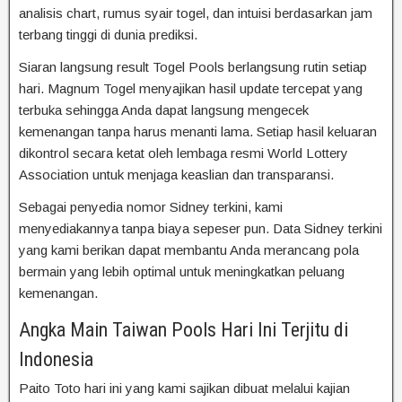
analisis chart, rumus syair togel, dan intuisi berdasarkan jam
terbang tinggi di dunia prediksi.
Siaran langsung result Togel Pools berlangsung rutin setiap
hari. Magnum Togel menyajikan hasil update tercepat yang
terbuka sehingga Anda dapat langsung mengecek
kemenangan tanpa harus menanti lama. Setiap hasil keluaran
dikontrol secara ketat oleh lembaga resmi World Lottery
Association untuk menjaga keaslian dan transparansi.
Sebagai penyedia nomor Sidney terkini, kami
menyediakannya tanpa biaya sepeser pun. Data Sidney terkini
yang kami berikan dapat membantu Anda merancang pola
bermain yang lebih optimal untuk meningkatkan peluang
kemenangan.
Angka Main Taiwan Pools Hari Ini Terjitu di
Indonesia
Paito Toto hari ini yang kami sajikan dibuat melalui kajian