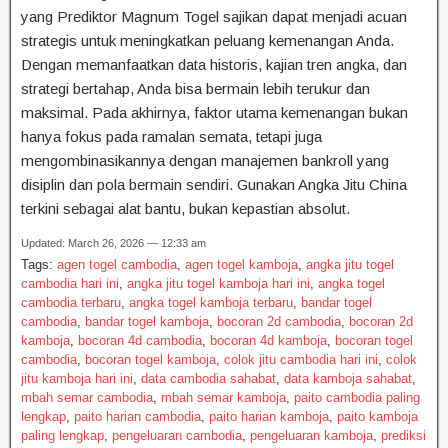
yang Prediktor Magnum Togel sajikan dapat menjadi acuan
strategis untuk meningkatkan peluang kemenangan Anda.
Dengan memanfaatkan data historis, kajian tren angka, dan
strategi bertahap, Anda bisa bermain lebih terukur dan
maksimal. Pada akhirnya, faktor utama kemenangan bukan
hanya fokus pada ramalan semata, tetapi juga
mengombinasikannya dengan manajemen bankroll yang
disiplin dan pola bermain sendiri. Gunakan Angka Jitu China
terkini sebagai alat bantu, bukan kepastian absolut.
Updated: March 26, 2026 — 12:33 am
Tags:
agen togel cambodia
,
agen togel kamboja
,
angka jitu togel
cambodia hari ini
,
angka jitu togel kamboja hari ini
,
angka togel
cambodia terbaru
,
angka togel kamboja terbaru
,
bandar togel
cambodia
,
bandar togel kamboja
,
bocoran 2d cambodia
,
bocoran 2d
kamboja
,
bocoran 4d cambodia
,
bocoran 4d kamboja
,
bocoran togel
cambodia
,
bocoran togel kamboja
,
colok jitu cambodia hari ini
,
colok
jitu kamboja hari ini
,
data cambodia sahabat
,
data kamboja sahabat
,
mbah semar cambodia
,
mbah semar kamboja
,
paito cambodia paling
lengkap
,
paito harian cambodia
,
paito harian kamboja
,
paito kamboja
paling lengkap
,
pengeluaran cambodia
,
pengeluaran kamboja
,
prediksi