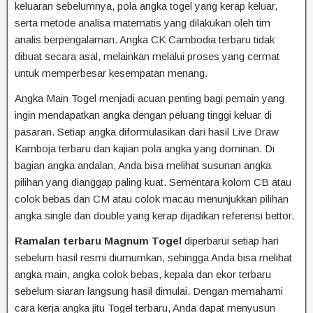
keluaran sebelumnya, pola angka togel yang kerap keluar,
serta metode analisa matematis yang dilakukan oleh tim
analis berpengalaman. Angka CK Cambodia terbaru tidak
dibuat secara asal, melainkan melalui proses yang cermat
untuk memperbesar kesempatan menang.
Angka Main Togel menjadi acuan penting bagi pemain yang
ingin mendapatkan angka dengan peluang tinggi keluar di
pasaran. Setiap angka diformulasikan dari hasil Live Draw
Kamboja terbaru dan kajian pola angka yang dominan. Di
bagian angka andalan, Anda bisa melihat susunan angka
pilihan yang dianggap paling kuat. Sementara kolom CB atau
colok bebas dan CM atau colok macau menunjukkan pilihan
angka single dan double yang kerap dijadikan referensi bettor.
Ramalan terbaru Magnum Togel
diperbarui setiap hari
sebelum hasil resmi diumumkan, sehingga Anda bisa melihat
angka main, angka colok bebas, kepala dan ekor terbaru
sebelum siaran langsung hasil dimulai. Dengan memahami
cara kerja angka jitu Togel terbaru, Anda dapat menyusun