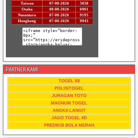
PARTNER KAMI
TOGEL 88
POLISITOGEL
JURAGAN TOTO
MAGNUM TOGEL
ANGKA LANGIT
JAGO TOGEL 4D
PREDIKSI BOLA MERAH