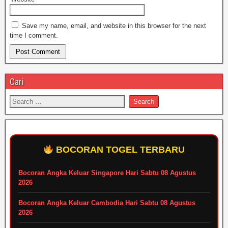
Save my name, email, and website in this browser for the next
time I comment.
Cari
BOCORAN TOGEL TERBARU
Bocoran Angka Keluar Singapore Hari Sabtu 08 Agustus
2026
Bocoran Angka Keluar Cambodia Hari Sabtu 08 Agustus
2026