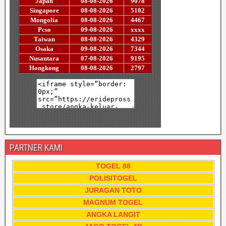
PARTNER KAMI
TOGEL 88
POLISITOGEL
JURAGAN TOTO
MAGNUM TOGEL
ANGKA LANGIT