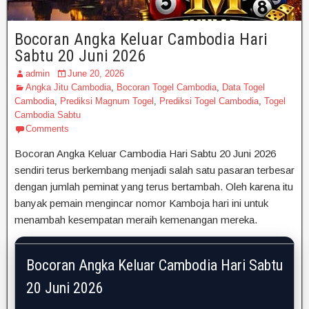
Bocoran Angka Keluar Cambodia Hari
Sabtu 20 Juni 2026
admin
June 20, 2026
Angka Jitu Cambodia
,
Bocoran Togel Cambodia
,
Data Togel
Cambodia
,
Prediksi Magnum Togel
,
Prediksi Togel Cambodia
,
Togel
Cambodia Sabtu
Comments
Bocoran Angka Keluar Cambodia Hari Sabtu 20 Juni 2026
sendiri terus berkembang menjadi salah satu pasaran terbesar
dengan jumlah peminat yang terus bertambah. Oleh karena itu
banyak pemain mengincar nomor Kamboja hari ini untuk
menambah kesempatan meraih kemenangan mereka.
Bocoran Angka Keluar Cambodia Hari Sabtu
20 Juni 2026