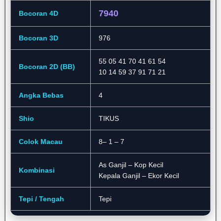
7940
Bocoran 4D
Bocoran 3D
976
55 05 41 70 41 61 54
Bocoran 2D (BB)
10 14 59 37 91 71 21
Angka Bebas
4
Shio
TIKUS
Colok Macau
8– 1 – 7
As Ganjil – Kop Kecil
Kombinasi
Kepala Ganjil – Ekor Kecil
Tepi / Tengah
Tepi