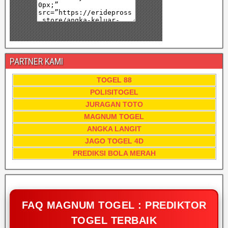
PARTNER KAMI
TOGEL 88
POLISITOGEL
JURAGAN TOTO
MAGNUM TOGEL
ANGKA LANGIT
JAGO TOGEL 4D
PREDIKSI BOLA MERAH
FAQ MAGNUM TOGEL : PREDIKTOR
TOGEL TERBAIK