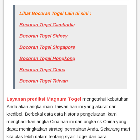
Lihat Bocoran Togel Lain di sini :
Bocoran Togel Cambodia
Bocoran Togel Sidney
Bocoran Togel Singapore
Bocoran Togel Hongkong
Bocoran Togel China
Bocoran Togel Taiwan
Layanan prediksi Magnum Togel
mengetahui kebutuhan
Anda akan angka main Taiwan hari ini yang akurat dan
kredibel. Berbekal data data historis pengeluaran, kami
menghadirkan angka Cina hari ini dan angka ck China yang
dapat meningkatkan strategi permainan Anda. Sekarang mari
kita ulas lebih dalam tentang syair Togel dan cara