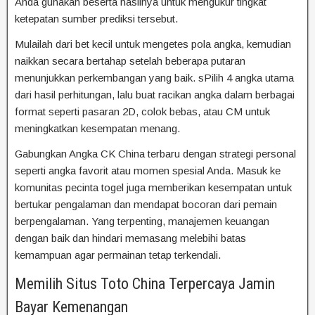
Anda gunakan beserta hasilnya untuk mengukur tingkat
ketepatan sumber prediksi tersebut.
Mulailah dari bet kecil untuk mengetes pola angka, kemudian
naikkan secara bertahap setelah beberapa putaran
menunjukkan perkembangan yang baik. sPilih 4 angka utama
dari hasil perhitungan, lalu buat racikan angka dalam berbagai
format seperti pasaran 2D, colok bebas, atau CM untuk
meningkatkan kesempatan menang.
Gabungkan Angka CK China terbaru dengan strategi personal
seperti angka favorit atau momen spesial Anda. Masuk ke
komunitas pecinta togel juga memberikan kesempatan untuk
bertukar pengalaman dan mendapat bocoran dari pemain
berpengalaman. Yang terpenting, manajemen keuangan
dengan baik dan hindari memasang melebihi batas
kemampuan agar permainan tetap terkendali.
Memilih Situs Toto China Terpercaya Jamin
Bayar Kemenangan