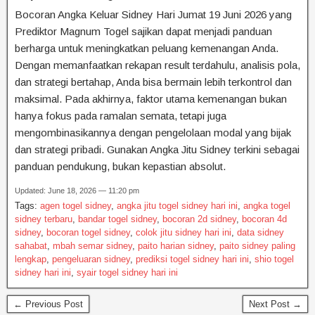
Bocoran Angka Keluar Sidney Hari Jumat 19 Juni 2026 yang
Prediktor Magnum Togel sajikan dapat menjadi panduan
berharga untuk meningkatkan peluang kemenangan Anda.
Dengan memanfaatkan rekapan result terdahulu, analisis pola,
dan strategi bertahap, Anda bisa bermain lebih terkontrol dan
maksimal. Pada akhirnya, faktor utama kemenangan bukan
hanya fokus pada ramalan semata, tetapi juga
mengombinasikannya dengan pengelolaan modal yang bijak
dan strategi pribadi. Gunakan Angka Jitu Sidney terkini sebagai
panduan pendukung, bukan kepastian absolut.
Updated: June 18, 2026 — 11:20 pm
Tags:
agen togel sidney
,
angka jitu togel sidney hari ini
,
angka togel
sidney terbaru
,
bandar togel sidney
,
bocoran 2d sidney
,
bocoran 4d
sidney
,
bocoran togel sidney
,
colok jitu sidney hari ini
,
data sidney
sahabat
,
mbah semar sidney
,
paito harian sidney
,
paito sidney paling
lengkap
,
pengeluaran sidney
,
prediksi togel sidney hari ini
,
shio togel
sidney hari ini
,
syair togel sidney hari ini
← Previous Post
Next Post →