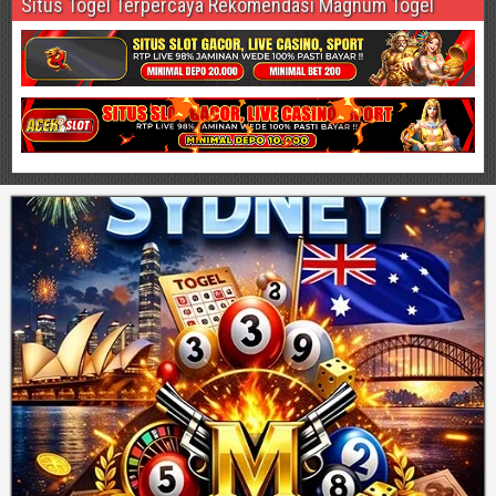
Situs Togel Terpercaya Rekomendasi Magnum Togel