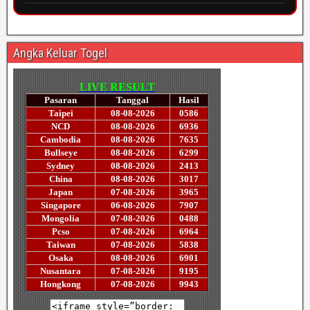
Angka Keluar Togel