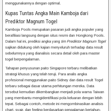
menggunakannya dengan optimal.
Kupas Tuntas Angka Main Kamboja dari
Prediktor Magnum Togel
Kamboja Pools merupakan pasaran judi angka populer yang
berafiliasi langsung dengan situs resmi dan Hongkong Pools.
Dalam hal ini, prediksi angka yang
tim Prediktor Magnum Togel
sajikan didukung oleh kajian menyeluruh terhadap data result
sebelumnya yang dianalisis secara detail oleh para master
togel berpengalaman.
Tahapan penyusunan paito Singapore terbaru melibatkan
strategi khusus yang telah teruji. Para analis angka
profesional menggunakan paito Sidney dan data result Togel
terbaru sebagai dasar utama perhitungan mereka. Data
tersebut kemudian dikembangkan menjadi pola warna Taiwan
yang membantu mengidentifikasi pola keluaran dengan lebih
tepat. Sebagai contoh, metode ini mengombinasikan analisis
chart, syair, dan feeling berdasarkan pengalaman bertahun-