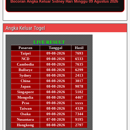
Bocoran Angka Keluar Sidney Hari Minggu 09 Agustus 2026
Angka Keluar Togel