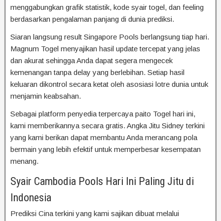
menggabungkan grafik statistik, kode syair togel, dan feeling
berdasarkan pengalaman panjang di dunia prediksi.
Siaran langsung result Singapore Pools berlangsung tiap hari.
Magnum Togel menyajikan hasil update tercepat yang jelas
dan akurat sehingga Anda dapat segera mengecek
kemenangan tanpa delay yang berlebihan. Setiap hasil
keluaran dikontrol secara ketat oleh asosiasi lotre dunia untuk
menjamin keabsahan.
Sebagai platform penyedia terpercaya paito Togel hari ini,
kami memberikannya secara gratis. Angka Jitu Sidney terkini
yang kami berikan dapat membantu Anda merancang pola
bermain yang lebih efektif untuk memperbesar kesempatan
menang.
Syair Cambodia Pools Hari Ini Paling Jitu di
Indonesia
Prediksi Cina terkini yang kami sajikan dibuat melalui