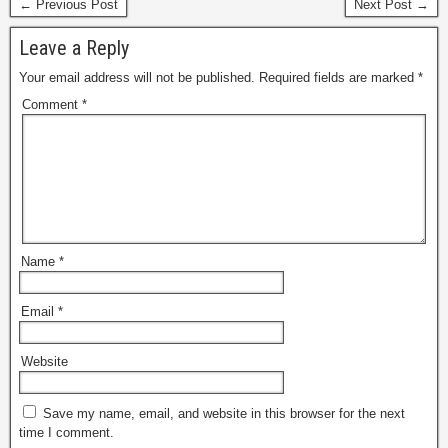
← Previous Post
Next Post →
Leave a Reply
Your email address will not be published.
Required fields are marked
*
Comment
*
Name
*
Email
*
Website
Save my name, email, and website in this browser for the next
time I comment.