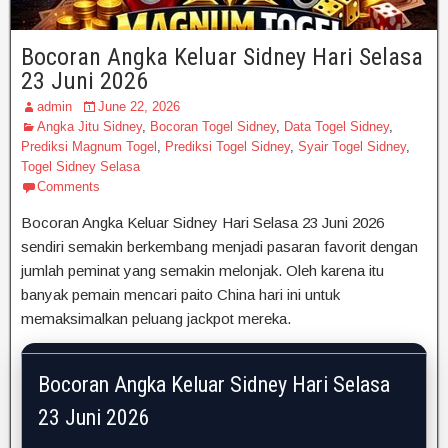
Bocoran Angka Keluar Sidney Hari Selasa
23 Juni 2026
admin
June 22, 2026
Angka Jitu Sidney
,
Bocoran Togel Sidney
,
Data Togel Sidney
,
Prediksi Magnum Togel
,
Prediksi Togel Sidney
,
Syair Togel Sidney
,
Togel Sidney Selasa
Comments
Bocoran Angka Keluar Sidney Hari Selasa 23 Juni 2026
sendiri semakin berkembang menjadi pasaran favorit dengan
jumlah peminat yang semakin melonjak. Oleh karena itu
banyak pemain mencari paito China hari ini untuk
memaksimalkan peluang jackpot mereka.
Bocoran Angka Keluar Sidney Hari Selasa
23 Juni 2026