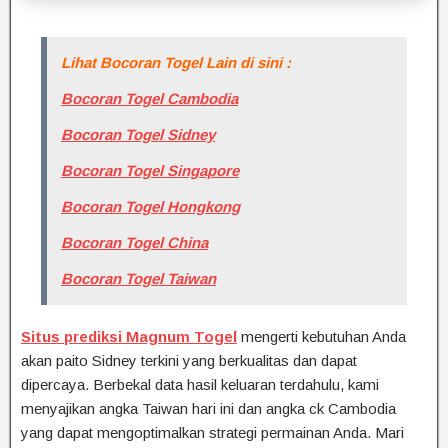
Lihat Bocoran Togel Lain di sini :
Bocoran Togel Cambodia
Bocoran Togel Sidney
Bocoran Togel Singapore
Bocoran Togel Hongkong
Bocoran Togel China
Bocoran Togel Taiwan
Situs prediksi Magnum Togel
mengerti kebutuhan Anda
akan paito Sidney terkini yang berkualitas dan dapat
dipercaya. Berbekal data hasil keluaran terdahulu, kami
menyajikan angka Taiwan hari ini dan angka ck Cambodia
yang dapat mengoptimalkan strategi permainan Anda. Mari