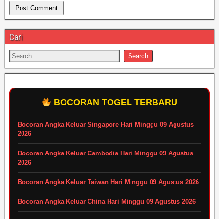
Cari
BOCORAN TOGEL TERBARU
Bocoran Angka Keluar Singapore Hari Minggu 09 Agustus
2026
Bocoran Angka Keluar Cambodia Hari Minggu 09 Agustus
2026
Bocoran Angka Keluar Taiwan Hari Minggu 09 Agustus 2026
Bocoran Angka Keluar China Hari Minggu 09 Agustus 2026