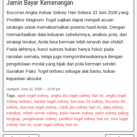
Jamin Bayar Kemenangan
Bocoran Angka Keluar Sidney Hari Selasa 23 Juni 2026 yang
Prediktor Magnum Togel sajikan dapat menjadi acuan
strategis untuk memaksimalkan potensi hasil Anda. Dengan
memanfaatkan data keluaran sebelumnya, analisis pola, dan
strategi terukur, Anda bisa bermain lebih terarah dan efektif.
Pada akhirnya, kunci sukses bukan hanya fokus pada
ramalan semata, tetapi juga mengombinasikannya dengan
pengelolaan modal yang bijak dan pola bermain sendiri.
Gunakan Paito Togel terbaru sebagai alat bantu, bukan
kepastian absolut.
Updated: June 22, 2026 — 11:59 pm
Tags:
agen togel sidney
,
angka jitu togel sidney hari ini
,
angka togel
sidney terbaru
,
bandar togel sidney
,
bocoran 2d sidney
,
bocoran 4d
sidney
,
bocoran togel sidney
,
colok jitu sidney hari ini
,
data sidney
sahabat
,
mbah semar sidney
,
paito harian sidney
,
paito sidney paling
lengkap
,
pengeluaran sidney
,
prediksi togel sidney hari ini
,
shio togel
sidney hari ini
,
syair togel sidney hari ini