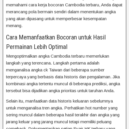
memahami cara kerja bocoran Cambodia terbaru, Anda dapat
merancang pola bermain sendiri dalam menentukan angka
yang akan dipasang untuk memperbesar kesempatan
menang.
Cara Memanfaatkan Bocoran untuk Hasil
Permainan Lebih Optimal
Mengoptimalkan angka Cambodia terbaru memerlukan
langkah yang terencana. Langkah pertama adalah
menganalisa angka ck Taiwan dari beberapa sumber
terpercaya yang berbasis data historis dan pengalaman. Jika
kombinasi angka tertentu muncul di beberapa prediksi, angka
tersebut bisa dijadikan angka prioritas untuk taruhan Anda.
Selain itu, manfaatkan data historis keluaran sebelumnya
untuk menganalisa tren angka. Perhatikan hot number yang
sering muncul dalam beberapa hasil terakhir dan angka yang
jarang keluar yang jarang muncul tetapi memiliki peluang
comeback. Dokumentasikan setiap Syair HK terbaru yang