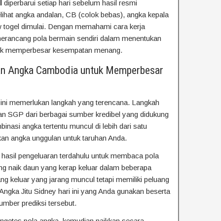
l
diperbarui setiap hari sebelum hasil resmi
ihat angka andalan, CB (colok bebas), angka kepala
w togel dimulai. Dengan memahami cara kerja
merancang pola bermain sendiri dalam menentukan
ntuk memperbesar kesempatan menang.
n Angka Cambodia untuk Memperbesar
 ini memerlukan langkah yang terencana. Langkah
n SGP dari berbagai sumber kredibel yang didukung
inasi angka tertentu muncul di lebih dari satu
dikan angka unggulan untuk taruhan Anda.
 hasil pengeluaran terdahulu untuk membaca pola
ng naik daun yang kerap keluar dalam beberapa
ang keluar yang jarang muncul tetapi memiliki peluang
gka Jitu Sidney hari ini yang Anda gunakan beserta
umber prediksi tersebut.
mengetes pola angka, kemudian naikkan secara