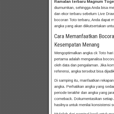
Ramalan terbaru Magnum Toge
diumumkan, sehingga Anda bisa mel
dan ekor terbaru sebelum Live Dra
bocoran Toto terbaru, Anda dapat 
angka yang akan diikutsertakan u
Cara Memanfaatkan Bocora
Kesempatan Menang
Mengoptimalkan angka ck Toto hari
pertama adalah menganalisa bocora
oleh data dan pengalaman. Jika komb
referensi, angka tersebut bisa dija
Di samping itu, manfaatkan rekapan
angka. Perhatikan angka yang seda
periode terakhir dan angka yang jar
comeback. Dokumentasikan setiap An
hasilnya untuk menilai konsistensi s
Mulailah dari nominal kecil untuk 