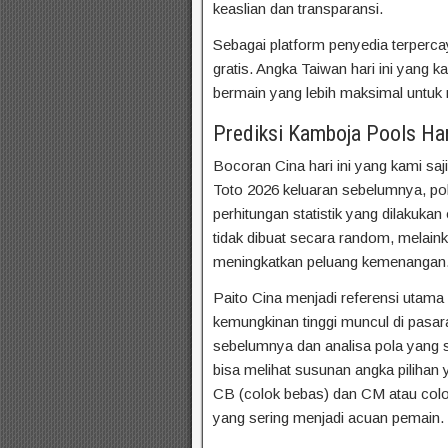
keaslian dan transparansi.
Sebagai platform penyedia terperc
gratis. Angka Taiwan hari ini yang
bermain yang lebih maksimal untu
Prediksi Kamboja Pools Hari
Bocoran Cina hari ini yang kami saj
Toto 2026 keluaran sebelumnya, pol
perhitungan statistik yang dilakukan 
tidak dibuat secara random, melaink
meningkatkan peluang kemenangan
Paito Cina menjadi referensi utama
kemungkinan tinggi muncul di pasar
sebelumnya dan analisa pola yang 
bisa melihat susunan angka pilihan 
CB (colok bebas) dan CM atau col
yang sering menjadi acuan pemain.