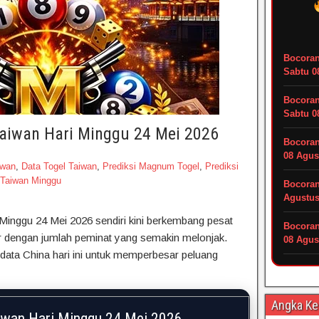
Bocoran
Sabtu 0
Bocoran
Sabtu 0
aiwan Hari Minggu 24 Mei 2026
Bocoran
08 Agus
iwan
,
Data Togel Taiwan
,
Prediksi Magnum Togel
,
Prediksi
 Taiwan Minggu
Bocoran
Agustus
Minggu 24 Mei 2026 sendiri kini berkembang pesat
Bocoran
ar dengan jumlah peminat yang semakin melonjak.
08 Agus
ta China hari ini untuk memperbesar peluang
Angka Ke
iwan Hari Minggu 24 Mei 2026