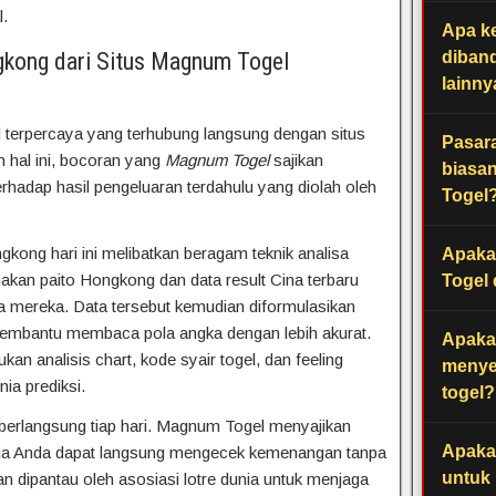
.
Apa k
kong dari Situs Magnum Togel
diband
lainny
 terpercaya yang terhubung langsung dengan situs
Pasara
 hal ini, bocoran yang
Magnum Togel
sajikan
biasa
rhadap hasil pengeluaran terdahulu yang diolah oleh
Togel
kong hari ini melibatkan beragam teknik analisa
Apaka
nakan paito Hongkong dan data result Cina terbaru
Togel 
a mereka. Data tersebut kemudian diformulasikan
embantu membaca pola angka dengan lebih akurat.
Apaka
n analisis chart, kode syair togel, dan feeling
menye
nia prediksi.
togel?
 berlangsung tiap hari. Magnum Togel menyajikan
Apaka
ngga Anda dapat langsung mengecek kemenangan tanpa
untuk 
n dipantau oleh asosiasi lotre dunia untuk menjaga