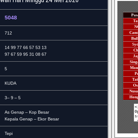
5048
712
14 99 77 66 57 53 13
97 67 59 95 31 08 67
5
KUDA
3– 9 – 5
As Genap – Kop Besar
Kepala Genap – Ekor Besar
Tepi