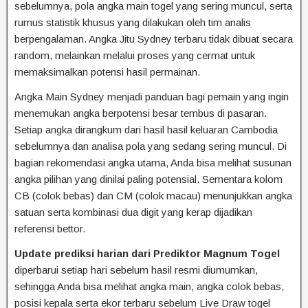
sebelumnya, pola angka main togel yang sering muncul, serta
rumus statistik khusus yang dilakukan oleh tim analis
berpengalaman. Angka Jitu Sydney terbaru tidak dibuat secara
random, melainkan melalui proses yang cermat untuk
memaksimalkan potensi hasil permainan.
Angka Main Sydney menjadi panduan bagi pemain yang ingin
menemukan angka berpotensi besar tembus di pasaran.
Setiap angka dirangkum dari hasil hasil keluaran Cambodia
sebelumnya dan analisa pola yang sedang sering muncul. Di
bagian rekomendasi angka utama, Anda bisa melihat susunan
angka pilihan yang dinilai paling potensial. Sementara kolom
CB (colok bebas) dan CM (colok macau) menunjukkan angka
satuan serta kombinasi dua digit yang kerap dijadikan
referensi bettor.
Update prediksi harian dari Prediktor Magnum Togel
diperbarui setiap hari sebelum hasil resmi diumumkan,
sehingga Anda bisa melihat angka main, angka colok bebas,
posisi kepala serta ekor terbaru sebelum Live Draw togel