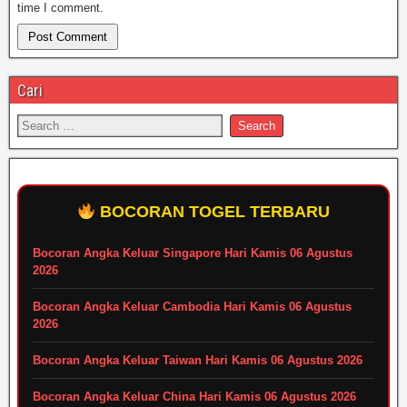
time I comment.
Cari
BOCORAN TOGEL TERBARU
Bocoran Angka Keluar Singapore Hari Kamis 06 Agustus
2026
Bocoran Angka Keluar Cambodia Hari Kamis 06 Agustus
2026
Bocoran Angka Keluar Taiwan Hari Kamis 06 Agustus 2026
Bocoran Angka Keluar China Hari Kamis 06 Agustus 2026