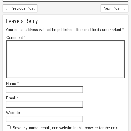
← Previous Post
Next Post →
Leave a Reply
Your email address will not be published.
Required fields are marked
*
Comment
*
Name
*
Email
*
Website
Save my name, email, and website in this browser for the next