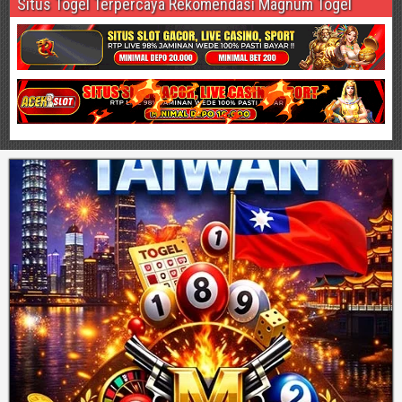
Situs Togel Terpercaya Rekomendasi Magnum Togel