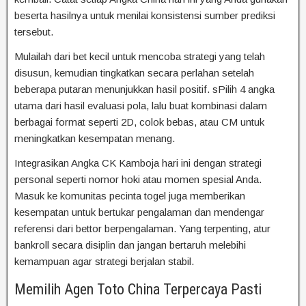
beserta hasilnya untuk menilai konsistensi sumber prediksi
tersebut.
Mulailah dari bet kecil untuk mencoba strategi yang telah
disusun, kemudian tingkatkan secara perlahan setelah
beberapa putaran menunjukkan hasil positif. sPilih 4 angka
utama dari hasil evaluasi pola, lalu buat kombinasi dalam
berbagai format seperti 2D, colok bebas, atau CM untuk
meningkatkan kesempatan menang.
Integrasikan Angka CK Kamboja hari ini dengan strategi
personal seperti nomor hoki atau momen spesial Anda.
Masuk ke komunitas pecinta togel juga memberikan
kesempatan untuk bertukar pengalaman dan mendengar
referensi dari bettor berpengalaman. Yang terpenting, atur
bankroll secara disiplin dan jangan bertaruh melebihi
kemampuan agar strategi berjalan stabil.
Memilih Agen Toto China Terpercaya Pasti