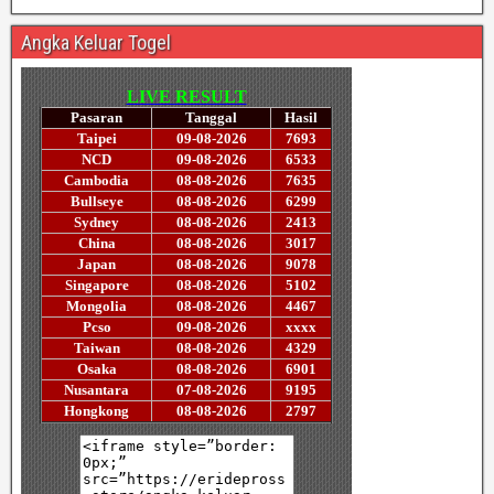
Angka Keluar Togel