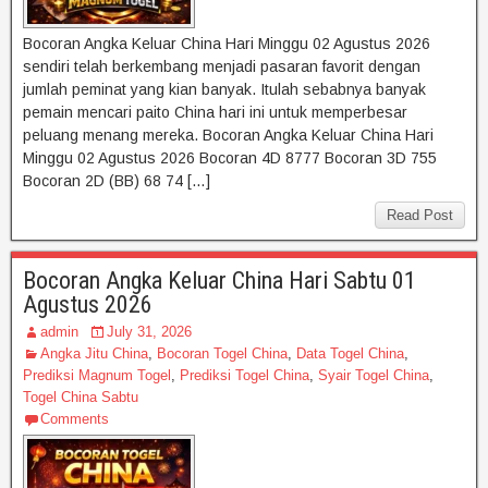
Bocoran Angka Keluar China Hari Minggu 02 Agustus 2026
sendiri telah berkembang menjadi pasaran favorit dengan
jumlah peminat yang kian banyak. Itulah sebabnya banyak
pemain mencari paito China hari ini untuk memperbesar
peluang menang mereka. Bocoran Angka Keluar China Hari
Minggu 02 Agustus 2026 Bocoran 4D 8777 Bocoran 3D 755
Bocoran 2D (BB) 68 74 […]
Read Post
Bocoran Angka Keluar China Hari Sabtu 01
Agustus 2026
admin
July 31, 2026
Angka Jitu China
,
Bocoran Togel China
,
Data Togel China
,
Prediksi Magnum Togel
,
Prediksi Togel China
,
Syair Togel China
,
Togel China Sabtu
Comments