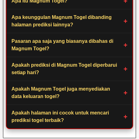
Apa itu Magnum Togel?
Apa keunggulan Magnum Togel dibanding
halaman prediksi lainnya?
Pasaran apa saja yang biasanya dibahas di
Magnum Togel?
Apakah prediksi di Magnum Togel diperbarui
setiap hari?
Apakah Magnum Togel juga menyediakan
data keluaran togel?
Apakah halaman ini cocok untuk mencari
prediksi togel terbaik?