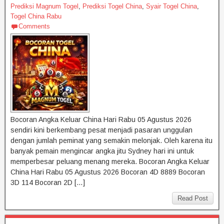
Prediksi Magnum Togel
,
Prediksi Togel China
,
Syair Togel China
,
Togel China Rabu
Comments
Bocoran Angka Keluar China Hari Rabu 05 Agustus 2026
sendiri kini berkembang pesat menjadi pasaran unggulan
dengan jumlah peminat yang semakin melonjak. Oleh karena itu
banyak pemain mengincar angka jitu Sydney hari ini untuk
memperbesar peluang menang mereka. Bocoran Angka Keluar
China Hari Rabu 05 Agustus 2026 Bocoran 4D 8889 Bocoran
3D 114 Bocoran 2D […]
Read Post