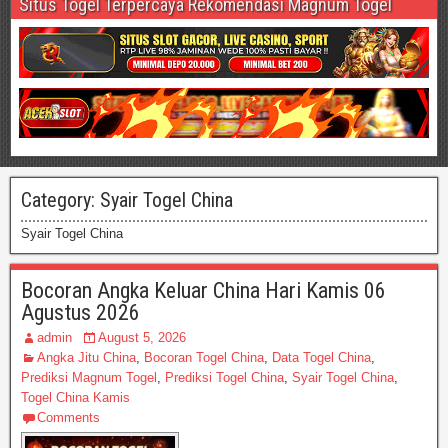
Situs Togel Terpercaya Rekomendasi Magnum Togel
Category:
Syair Togel China
Syair Togel China
Bocoran Angka Keluar China Hari Kamis 06
Agustus 2026
admin
August 5, 2026
Angka Jitu China
,
Bocoran Togel China
,
Data Togel China
,
Prediksi Magnum Togel
,
Prediksi Togel China
,
Syair Togel China
,
Togel China Kamis
Comments