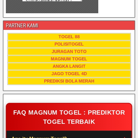
PARTNER KAMI
TOGEL 88
POLISITOGEL
JURAGAN TOTO
MAGNUM TOGEL
ANGKA LANGIT
JAGO TOGEL 4D
PREDIKSI BOLA MERAH
FAQ MAGNUM TOGEL : PREDIKTOR
TOGEL TERBAIK