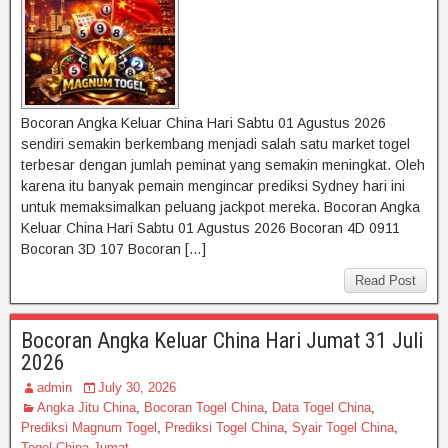
Bocoran Angka Keluar China Hari Sabtu 01 Agustus 2026
sendiri semakin berkembang menjadi salah satu market togel
terbesar dengan jumlah peminat yang semakin meningkat. Oleh
karena itu banyak pemain mengincar prediksi Sydney hari ini
untuk memaksimalkan peluang jackpot mereka. Bocoran Angka
Keluar China Hari Sabtu 01 Agustus 2026 Bocoran 4D 0911
Bocoran 3D 107 Bocoran […]
Read Post
Bocoran Angka Keluar China Hari Jumat 31 Juli
2026
admin
July 30, 2026
Angka Jitu China
,
Bocoran Togel China
,
Data Togel China
,
Prediksi Magnum Togel
,
Prediksi Togel China
,
Syair Togel China
,
Togel China Jumat