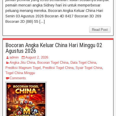
pemain mencari angka Sidney hari ini untuk memperbesar
peluang menang mereka. Bocoran Angka Keluar China Hari
Senin 03 Agustus 2026 Bocoran 4D 8417 Bocoran 3D 269
Bocoran 2D (BB) 55 […]
Read Post
Bocoran Angka Keluar China Hari Minggu 02
Agustus 2026
admin
August 2, 2026
Angka Jitu China
,
Bocoran Togel China
,
Data Togel China
,
Prediksi Magnum Togel
,
Prediksi Togel China
,
Syair Togel China
,
Togel China Minggu
Comments