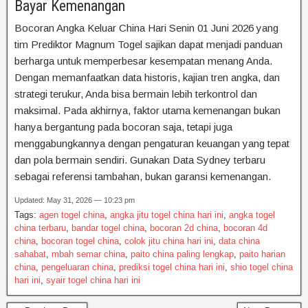
Bayar Kemenangan
Bocoran Angka Keluar China Hari Senin 01 Juni 2026 yang
tim Prediktor Magnum Togel sajikan dapat menjadi panduan
berharga untuk memperbesar kesempatan menang Anda.
Dengan memanfaatkan data historis, kajian tren angka, dan
strategi terukur, Anda bisa bermain lebih terkontrol dan
maksimal. Pada akhirnya, faktor utama kemenangan bukan
hanya bergantung pada bocoran saja, tetapi juga
menggabungkannya dengan pengaturan keuangan yang tepat
dan pola bermain sendiri. Gunakan Data Sydney terbaru
sebagai referensi tambahan, bukan garansi kemenangan.
Updated: May 31, 2026 — 10:23 pm
Tags:
agen togel china
,
angka jitu togel china hari ini
,
angka togel
china terbaru
,
bandar togel china
,
bocoran 2d china
,
bocoran 4d
china
,
bocoran togel china
,
colok jitu china hari ini
,
data china
sahabat
,
mbah semar china
,
paito china paling lengkap
,
paito harian
china
,
pengeluaran china
,
prediksi togel china hari ini
,
shio togel china
hari ini
,
syair togel china hari ini