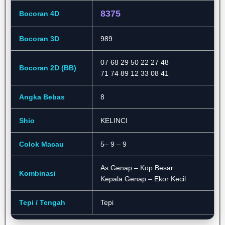
8375
Bocoran 4D
Bocoran 3D
989
07 68 29 50 22 27 48
Bocoran 2D (BB)
71 74 89 12 33 08 41
Angka Bebas
8
Shio
KELINCI
Colok Macau
5– 9 – 9
As Genap – Kop Besar
Kombinasi
Kepala Genap – Ekor Kecil
Tepi / Tengah
Tepi