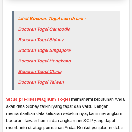
Lihat Bocoran Togel Lain di sini :
Bocoran Togel Cambodia
Bocoran Togel Sidney
Bocoran Togel Singapore
Bocoran Togel Hongkong
Bocoran Togel China
Bocoran Togel Taiwan
Situs prediksi Magnum Togel
memahami kebutuhan Anda
akan data Sidney terkini yang tepat dan valid. Dengan
memanfaatkan data keluaran sebelumnya, kami merangkum
bocoran Taiwan hari ini dan angka main SGP yang dapat
membantu strategi permainan Anda. Berikut penjelasan detail