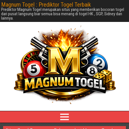
Magnum Togel : Prediktor Togel Terbaik
Prediktor Magnum Togel merupakan situs yang memberikan bocoran togel
dari pusat langsung biar semua bisa menang di togel HK , SGP, Sidney dan
lainnya.