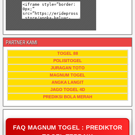
PARTNER KAMI
TOGEL 88
POLISITOGEL
JURAGAN TOTO
MAGNUM TOGEL
ANGKA LANGIT
JAGO TOGEL 4D
PREDIKSI BOLA MERAH
FAQ MAGNUM TOGEL : PREDIKTOR