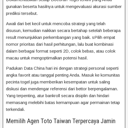
gunakan beserta hasilnya untuk mengevaluasi akurasi sumber
prediksi tersebut.
Awali dari bet kecil untuk mencoba strategi yang telah
disusun, kemudian naikkan secara bertahap setelah beberapa
result menunjukkan perkembangan yang baik. sPilih empat
nomor prioritas dari hasil perhitungan, lalu buat kombinasi
dalam berbagai format seperti 2D, colok bebas, atau colok
macau untuk mengoptimalkan potensi hasil.
Padukan Data China hari ini dengan strategi personal seperti
angka favorit atau tanggal penting Anda. Masuk ke komunitas
pecinta togel juga memberikan kesempatan untuk saling
diskusi dan mendengar referensi dari bettor berpengalaman.
Yang terpenting, atur bankroll secara disiplin dan hindari
memasang melebihi batas kemampuan agar permainan tetap
terkendali.
Memilih Agen Toto Taiwan Terpercaya Jamin