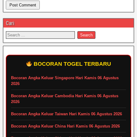
Cari
BOCORAN TOGEL TERBARU
Bocoran Angka Keluar Singapore Hari Kamis 06 Agustus
2026
Bocoran Angka Keluar Cambodia Hari Kamis 06 Agustus
2026
Bocoran Angka Keluar Taiwan Hari Kamis 06 Agustus 2026
Bocoran Angka Keluar China Hari Kamis 06 Agustus 2026