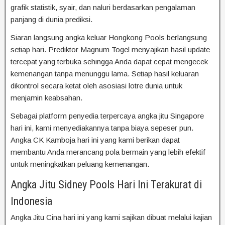
grafik statistik, syair, dan naluri berdasarkan pengalaman
panjang di dunia prediksi.
Siaran langsung angka keluar Hongkong Pools berlangsung
setiap hari. Prediktor Magnum Togel menyajikan hasil update
tercepat yang terbuka sehingga Anda dapat cepat mengecek
kemenangan tanpa menunggu lama. Setiap hasil keluaran
dikontrol secara ketat oleh asosiasi lotre dunia untuk
menjamin keabsahan.
Sebagai platform penyedia terpercaya angka jitu Singapore
hari ini, kami menyediakannya tanpa biaya sepeser pun.
Angka CK Kamboja hari ini yang kami berikan dapat
membantu Anda merancang pola bermain yang lebih efektif
untuk meningkatkan peluang kemenangan.
Angka Jitu Sidney Pools Hari Ini Terakurat di
Indonesia
Angka Jitu Cina hari ini yang kami sajikan dibuat melalui kajian