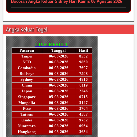
Bocoran Angka Keluar Sidney Hari Kamis 06 Agustus 2026
Angka Keluar Togel