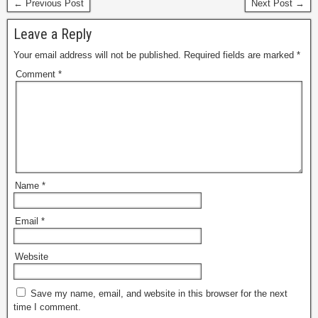
← Previous Post
Next Post →
Leave a Reply
Your email address will not be published.
Required fields are marked
*
Comment
*
Name
*
Email
*
Website
Save my name, email, and website in this browser for the next
time I comment.