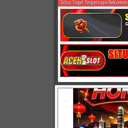
Situs Togel Terpercaya Rekome