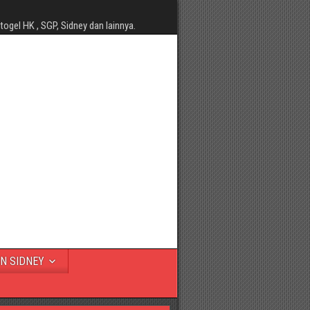
gel HK , SGP, Sidney dan lainnya.
N SIDNEY