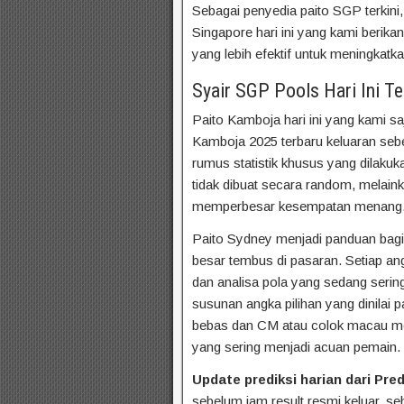
Sebagai penyedia paito SGP terkini
Singapore hari ini yang kami berik
yang lebih efektif untuk meningkat
Syair SGP Pools Hari Ini Ter
Paito Kamboja hari ini yang kami sa
Kamboja 2025 terbaru keluaran sebe
rumus statistik khusus yang dilakuk
tidak dibuat secara random, melaink
memperbesar kesempatan menang
Paito Sydney menjadi panduan bag
besar tembus di pasaran. Setiap ang
dan analisa pola yang sedang serin
susunan angka pilihan yang dinilai 
bebas dan CM atau colok macau men
yang sering menjadi acuan pemain.
Update prediksi harian dari Pr
sebelum jam result resmi keluar, s