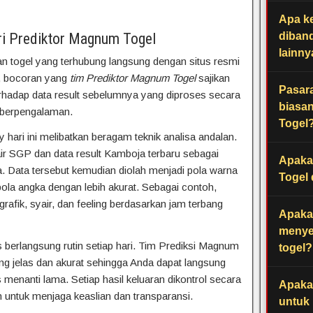
Apa k
i Prediktor Magnum Togel
diband
lainny
 togel yang terhubung langsung dengan situs resmi
i, bocoran yang
tim Prediktor Magnum Togel
sajikan
Pasara
rhadap data result sebelumnya yang diproses secara
biasa
r berpengalaman.
Togel
ari ini melibatkan beragam teknik analisa andalan.
ir SGP dan data result Kamboja terbaru sebagai
Apaka
. Data tersebut kemudian diolah menjadi pola warna
Togel 
a angka dengan lebih akurat. Sebagai contoh,
afik, syair, dan feeling berdasarkan jam terbang
Apaka
menye
 berlangsung rutin setiap hari. Tim Prediksi Magnum
togel?
ang jelas dan akurat sehingga Anda dapat langsung
nanti lama. Setiap hasil keluaran dikontrol secara
Apaka
n untuk menjaga keaslian dan transparansi.
untuk 