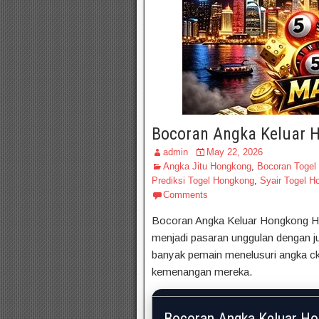
Bocoran Angka Keluar H
admin
May 22, 2026
Angka Jitu Hongkong
,
Bocoran Togel
Prediksi Togel Hongkong
,
Syair Togel H
Comments
Bocoran Angka Keluar Hongkong Har
menjadi pasaran unggulan dengan ju
banyak pemain menelusuri angka ck 
kemenangan mereka.
Bocoran Angka Keluar Ho