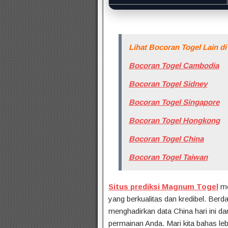
Lihat Bocoran Togel Lain di 
Bocoran Togel Cambodia
Bocoran Togel Sidney
Bocoran Togel Singapore
Bocoran Togel Hongkong
Bocoran Togel China
Bocoran Togel Taiwan
Situs prediksi Magnum Togel
me
yang berkualitas dan kredibel. Berd
menghadirkan data China hari ini da
permainan Anda. Mari kita bahas le