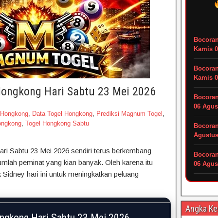
Bocoran
Kamis 0
Bocoran
Kamis 0
ongkong Hari Sabtu 23 Mei 2026
Bocoran
06 Agus
 Hongkong
,
Data Togel Hongkong
,
Prediksi Magnum Togel
,
ongkong
,
Togel Hongkong Sabtu
Bocoran
Agustus
i Sabtu 23 Mei 2026 sendiri terus berkembang
Bocoran
mlah peminat yang kian banyak. Oleh karena itu
06 Agus
Sidney hari ini untuk meningkatkan peluang
Angka Ke
ngkong Hari Sabtu 23 Mei 2026