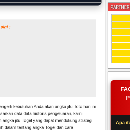
PARTNER
sini :
FA
P
ngerti kebutuhan Anda akan angka jitu Toto hari ini
asarkan data data historis pengeluaran, kami
n angka jitu Togel yang dapat mendukung strategi
Apa i
bih dalam tentang angka Togel dan cara