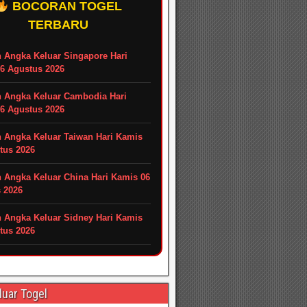
BOCORAN TOGEL
TERBARU
 Angka Keluar Singapore Hari
6 Agustus 2026
 Angka Keluar Cambodia Hari
6 Agustus 2026
 Angka Keluar Taiwan Hari Kamis
tus 2026
 Angka Keluar China Hari Kamis 06
 2026
 Angka Keluar Sidney Hari Kamis
tus 2026
luar Togel