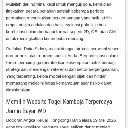
Mulailah dari nominal kecil untuk menguji pola, kemudian
tingkatkan secara perlahan setelah beberapa periode
permainan menunjukkan perkembangan yang baik. sPilih
empat angka andalan dari hasil evaluasi pola, lalu buat
kombinasi dalam berbagai format seperti 2D, CB, atau CM
untuk meningkatkan kesempatan menang.
Padukan Paito Sidney terkini dengan strategi personal seperti
nomor hoki atau momen spesial Anda. Berpartisipasi dalam
forum pemain juga memberikan kesempatan untuk berbagi
strategi dan mendengar referensi dari bettor berpengalaman.
Yang terpenting, kelola modal dengan bijak dan hindari
memasang melebihi batas kemampuan agar risiko dapat
diminimalkan.
Memilih Website Togel Kamboja Terpercaya
Jamin Bayar WD
Bocoran Angka Keluar Hongkong Hari Selasa 19 Mei 2026
yang tim Prediktor Magnum Togel sajikan dapat menjadi