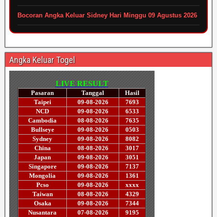
Bocoran Angka Keluar Sidney Hari Minggu 09 Agustus 2026
Angka Keluar Togel