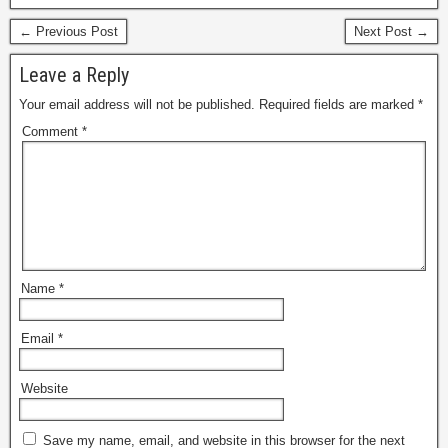
← Previous Post
Next Post →
Leave a Reply
Your email address will not be published.
Required fields are marked
*
Comment
*
Name
*
Email
*
Website
Save my name, email, and website in this browser for the next