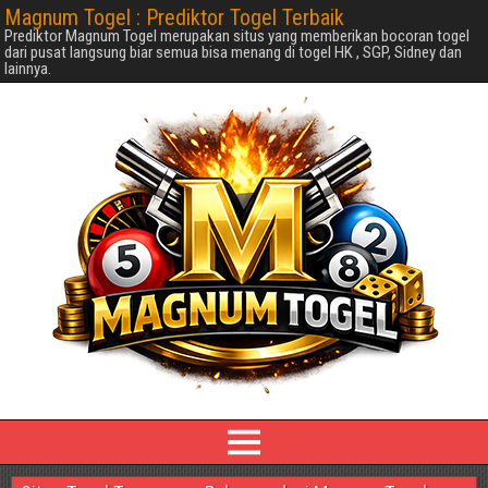
Magnum Togel : Prediktor Togel Terbaik
Prediktor Magnum Togel merupakan situs yang memberikan bocoran togel
dari pusat langsung biar semua bisa menang di togel HK , SGP, Sidney dan
lainnya.