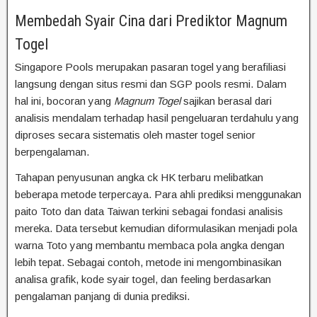
Membedah Syair Cina dari Prediktor Magnum
Togel
Singapore Pools merupakan pasaran togel yang berafiliasi
langsung dengan situs resmi dan SGP pools resmi. Dalam
hal ini, bocoran yang
Magnum Togel
sajikan berasal dari
analisis mendalam terhadap hasil pengeluaran terdahulu yang
diproses secara sistematis oleh master togel senior
berpengalaman.
Tahapan penyusunan angka ck HK terbaru melibatkan
beberapa metode terpercaya. Para ahli prediksi menggunakan
paito Toto dan data Taiwan terkini sebagai fondasi analisis
mereka. Data tersebut kemudian diformulasikan menjadi pola
warna Toto yang membantu membaca pola angka dengan
lebih tepat. Sebagai contoh, metode ini mengombinasikan
analisa grafik, kode syair togel, dan feeling berdasarkan
pengalaman panjang di dunia prediksi.