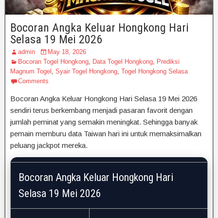
Bocoran Angka Keluar Hongkong Hari
Selasa 19 Mei 2026
admin
May 18, 2026
Bocoran Togel Hongkong
,
Data Togel Hongkong
,
Prediksi
Magnum Togel
,
Syair Togel Hongkong
,
Togel Hongkong Selasa
Comments
Bocoran Angka Keluar Hongkong Hari Selasa 19 Mei 2026
sendiri terus berkembang menjadi pasaran favorit dengan
jumlah peminat yang semakin meningkat. Sehingga banyak
pemain memburu data Taiwan hari ini untuk memaksimalkan
peluang jackpot mereka.
Bocoran Angka Keluar Hongkong Hari
Selasa 19 Mei 2026