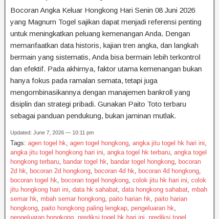
Bocoran Angka Keluar Hongkong Hari Senin 08 Juni 2026
yang Magnum Togel sajikan dapat menjadi referensi penting
untuk meningkatkan peluang kemenangan Anda. Dengan
memanfaatkan data historis, kajian tren angka, dan langkah
bermain yang sistematis, Anda bisa bermain lebih terkontrol
dan efektif. Pada akhirnya, faktor utama kemenangan bukan
hanya fokus pada ramalan semata, tetapi juga
mengombinasikannya dengan manajemen bankroll yang
disiplin dan strategi pribadi. Gunakan Paito Toto terbaru
sebagai panduan pendukung, bukan jaminan mutlak.
Updated: June 7, 2026 — 10:11 pm
Tags:
agen togel hk
,
agen togel hongkong
,
angka jitu togel hk hari ini
,
angka jitu togel hongkong hari ini
,
angka togel hk terbaru
,
angka togel
hongkong terbaru
,
bandar togel hk
,
bandar togel hongkong
,
bocoran
2d hk
,
bocoran 2d hongkong
,
bocoran 4d hk
,
bocoran 4d hongkong
,
bocoran togel hk
,
bocoran togel hongkong
,
colok jitu hk hari ini
,
colok
jitu hongkong hari ini
,
data hk sahabat
,
data hongkong sahabat
,
mbah
semar hk
,
mbah semar hongkong
,
paito harian hk
,
paito harian
hongkong
,
paito hongkong paling lengkap
,
pengeluaran hk
,
pengeluaran hongkong
,
prediksi togel hk hari ini
,
prediksi togel