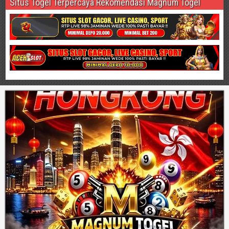
Situs Togel Terpercaya Rekomendasi Magnum Togel