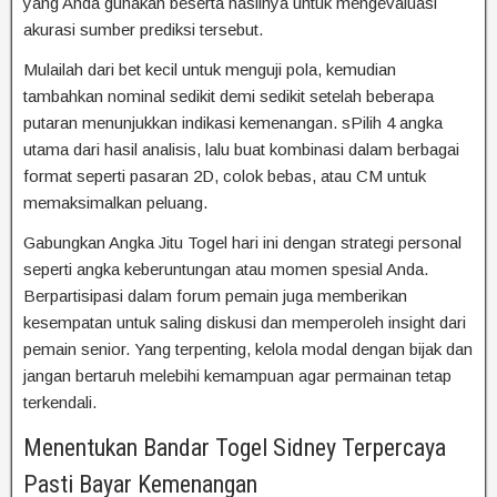
yang Anda gunakan beserta hasilnya untuk mengevaluasi
akurasi sumber prediksi tersebut.
Mulailah dari bet kecil untuk menguji pola, kemudian
tambahkan nominal sedikit demi sedikit setelah beberapa
putaran menunjukkan indikasi kemenangan. sPilih 4 angka
utama dari hasil analisis, lalu buat kombinasi dalam berbagai
format seperti pasaran 2D, colok bebas, atau CM untuk
memaksimalkan peluang.
Gabungkan Angka Jitu Togel hari ini dengan strategi personal
seperti angka keberuntungan atau momen spesial Anda.
Berpartisipasi dalam forum pemain juga memberikan
kesempatan untuk saling diskusi dan memperoleh insight dari
pemain senior. Yang terpenting, kelola modal dengan bijak dan
jangan bertaruh melebihi kemampuan agar permainan tetap
terkendali.
Menentukan Bandar Togel Sidney Terpercaya
Pasti Bayar Kemenangan