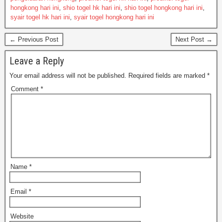
hongkong hari ini
,
shio togel hk hari ini
,
shio togel hongkong hari ini
,
syair togel hk hari ini
,
syair togel hongkong hari ini
← Previous Post
Next Post →
Leave a Reply
Your email address will not be published.
Required fields are marked
*
Comment
*
Name
*
Email
*
Website