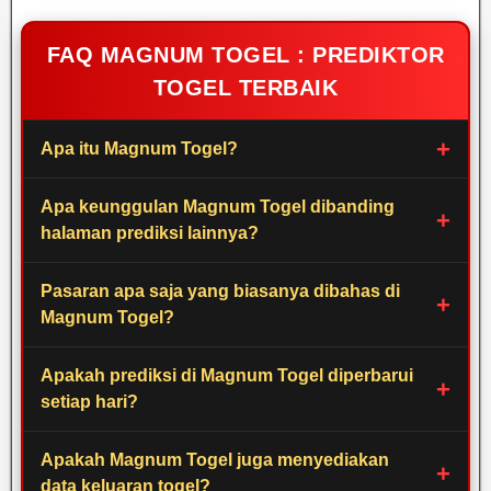
FAQ MAGNUM TOGEL : PREDIKTOR
TOGEL TERBAIK
Apa itu Magnum Togel?
Apa keunggulan Magnum Togel dibanding
halaman prediksi lainnya?
Pasaran apa saja yang biasanya dibahas di
Magnum Togel?
Apakah prediksi di Magnum Togel diperbarui
setiap hari?
Apakah Magnum Togel juga menyediakan
data keluaran togel?